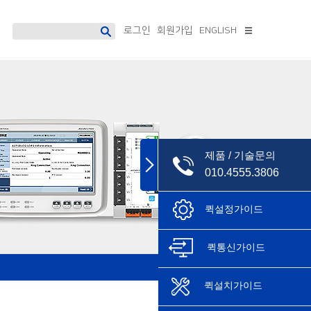
로그인
회원가입
ENGLISH
디지털 보호계전기
소프트웨어
Accura 7300
데이터매니지먼트 시스템
Accura 7500
PowerDX2[솔루션형]
PowerDX3[솔루션형]
제품 / 기술문의
Accura 소프트웨어
단종모델
010.4555.3806
AccuraSM
퀵설정가이드
AccuraSR
AccuraDM
AccuraLogic
퀵통신가이드
퀵설치가이드