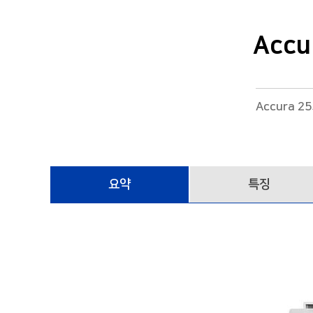
단상삼피더전력계측모듈
Accura 2300S/2350-1P3FSC
Acc
단독형 입출력모듈
Accura MD-GAS
Accura 
요약
특징