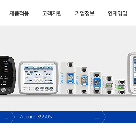
제품적용
고객지원
기업정보
인재영입
스템
디지털 전력미터
디지털 전력품질미터
Accura 3000
Accura 3700
Accura 3300E
Accura 3500
Accura 3500E
공고
VOL
Accura 3550
I]
RTM 300
e-Socket
Accura 3550S