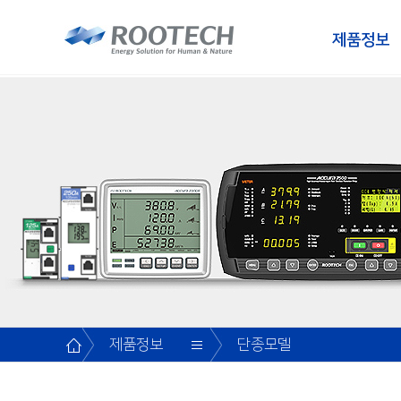
제품정보
분전반 디지털 전력미터
공지사항
고압반
CEO 인사말
모터 매니지먼트 시
WHY루텍
Accura 2700/2750
스마트 분전반 디지털전력미터/
동영상가이드
저압반
환경경영
인재상
전력/누전 계측모듈
Accura 2700M
Accura 2500/2550
자주하는질문
MCCB반/분전반
연혁
영입절차
Accura 2700D
ㆍ입출력모듈
Accura 2750P[C]
자료다운로드
MCC
가치
진행중 영입
Accura 2750INV/
Accura 2750D[C/C
분전반 디지털전력미터/
문의하기
장비
브랜드
전력계측모듈
Accura 2750LCG
Accura 2300/2350
Accura 2750LC[I]
고객의 소리
소프트웨어
오시는 길
Accura 2300S/2350
Accura 2750LM/IO
ㆍ입출력모듈
Unit-Socket/Bridg
제품정보
단종모델
대리점
데이터센터분전반 디지털전력미터/