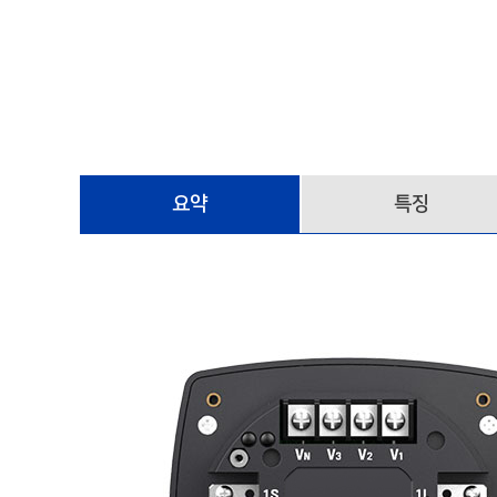
단상삼피더전력계측모듈
Accura 2300S/2350-1P3FSC
단독형 입출력모듈
Accura MD-GAS
요약
특징