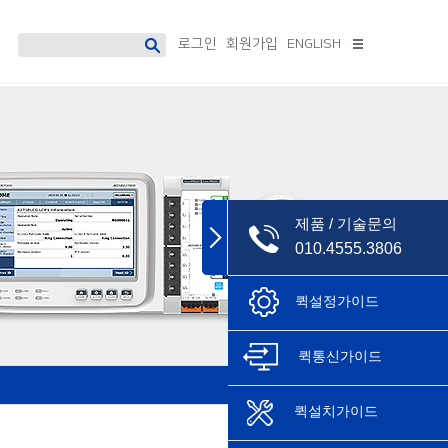
로그인
회원가입
ENGLISH
디지털 보호계전기
소프트웨어
Accura 7300
데이터매니지먼트 시스템
Accura 7500
PowerDX2[솔루션형]
PowerDX3[솔루션형]
제품 / 기술문의
Accura 소프트웨어
단종모델
010.4555.3806
AccuraSM
퀵설정가이드
AccuraSR
AccuraDM
AccuraLogic
퀵통신가이드
퀵설치가이드