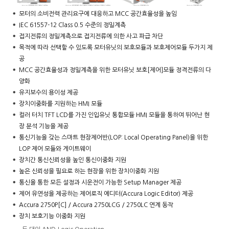
모터의 소비전력 관리요구에 대응하고 MCC 공간효율성을 높임
IEC 61557-12 Class 0.5 수준의 정밀계측
접지전류의 정밀계측으로 접지전류에 의한 사고 파급 차단
목적에 따라 선택할 수 있도록 모터유닛의 보호모듈과 보호제어모듈 두가지 제
공
MCC 공간효율성과 정밀계측을 위한 모터유닛 보호[제어]모듈 정격전류의 다
양화
유지보수의 용이성 제공
장치이중화를 지원하는 HMI 모듈
컬러 터치 TFT LCD를 가진 인입유닛 통합모듈 HMI 모듈을 통하여 뛰어난 현
장 분석 기능을 제공
통신기능을 갖는 스마트 현장제어반(LOP: Local Operating Panel)을 위한
LOP 제어 모듈와 게이트웨이
장치간 통신신뢰성을 높인 통신이중화 지원
높은 신뢰성을 필요로 하는 현장을 위한 장치이중화 지원
통신을 통한 모든 설정과 시운전이 가능한 Setup Manager 제공
제어 유연성을 제공하는 제어로직 에디터(Accura Logic Editor) 제공
Accura 2750P[C] / Accura 2750LCG / 2750LC 연계 동작
장치 보호기능 이중화 지원