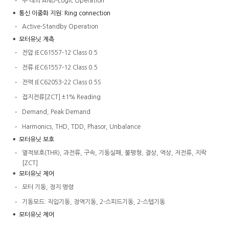
두 대의 AND-Logic Operation
-
통신 이중화 지원: Ring connection
Active-Standby Operation
-
모터유닛 계측
전압 IEC61557-12 Class 0.5
-
전류 IEC61557-12 Class 0.5
-
전력 IEC62053-22 Class 0.5S
-
접지전류[ZCT] ±1% Reading
-
Demand, Peak Demand
-
Harmonics, THD, TDD, Phasor, Unbalance
-
모터유닛 보호
열적보호(THR), 과전류, 구속, 기동실패, 불평형, 결상, 역상, 저전류, 지락
-
[ZCT]
모터유닛 제어
모터 기동, 정지 명령
-
기동모드: 직입기동, 정역기동, 2-스피드기동, 2-스텝기동
-
모터유닛 제어